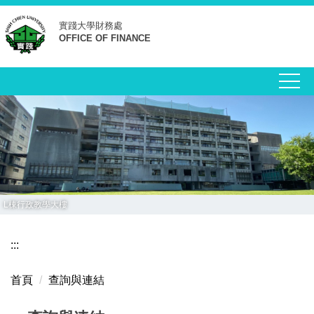
跳
實踐大學
財務處
到
OFFICE OF FINANCE
主
要
內
容
區
L棟行政教學大樓
:::
首頁
查詢與連結