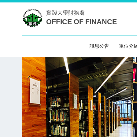
跳
實踐大學
財務處
到
OFFICE OF FINANCE
主
要
內
容
訊息公告
單位介
區