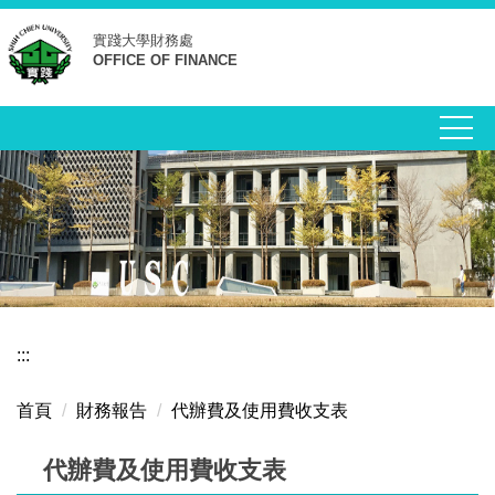
跳
實踐大學
財務處
到
OFFICE OF FINANCE
主
要
內
容
區
:::
首頁
財務報告
代辦費及使用費收支表
代辦費及使用費收支表