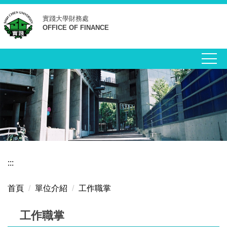
跳
實踐大學
財務處
到
OFFICE OF FINANCE
主
要
內
容
區
:::
首頁
單位介紹
工作職掌
工作職掌