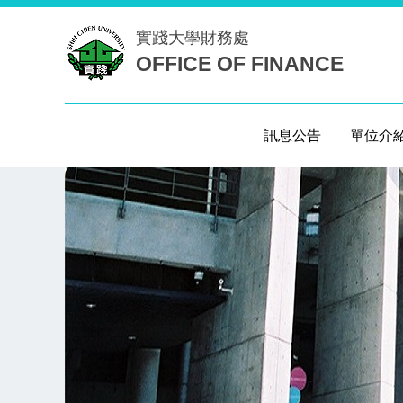
跳
實踐大學
財務處
到
OFFICE OF FINANCE
主
要
內
容
訊息公告
單位介
區